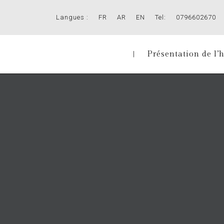
Langues :
FR
AR
EN
Tel:
0796602670
Accueil
Présentation de l’h