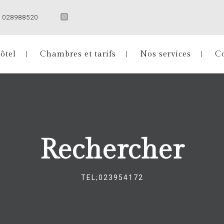
028988520
ôtel
Chambres et tarifs
Nos services
C
Rechercher
TEL;023954172